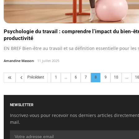
Psychologie du travail : comprendre l’impact du bien-être
productivité
EN BREF Bien-être au travail et sa définition essentielle pour les 
Amandine Masson
11 juillet 2025
Précédent
1
...
6
7
8
9
10
...
1
NEWSLETTER
Inscrivez-vous pour recevoir nos derniers articles directement
mail.