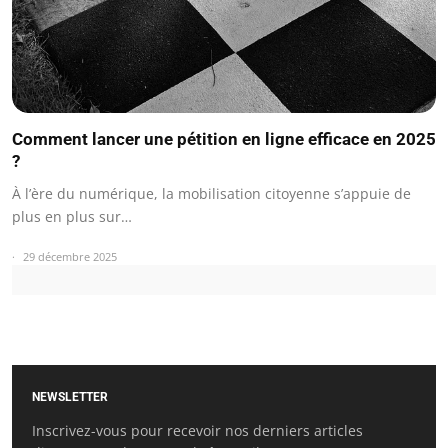
Comment lancer une pétition en ligne efficace en 2025
?
À l’ère du numérique, la mobilisation citoyenne s’appuie de
plus en plus sur…
29 décembre 2025
NEWSLETTER
Inscrivez-vous pour recevoir nos derniers articles