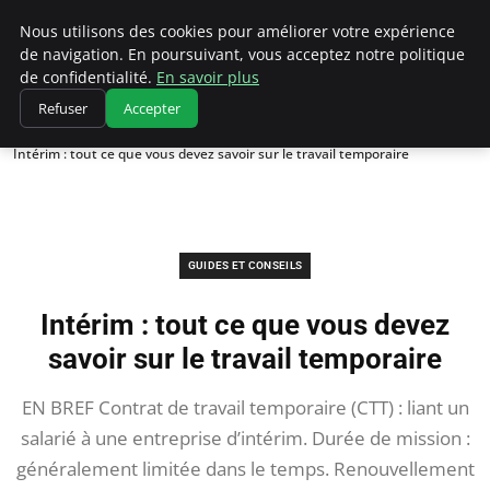
Chasseur De Tête
Nous utilisons des cookies pour améliorer votre expérience
de navigation. En poursuivant, vous acceptez notre politique
de confidentialité.
En savoir plus
Refuser
Accepter
Accueil
Guides et Conseils
Intérim : tout ce que vous devez savoir sur le travail temporaire
GUIDES ET CONSEILS
Intérim : tout ce que vous devez
savoir sur le travail temporaire
EN BREF Contrat de travail temporaire (CTT) : liant un
salarié à une entreprise d’intérim. Durée de mission :
généralement limitée dans le temps. Renouvellement