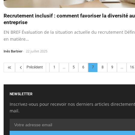
Recrutement inclusif : comment favoriser la diversité au
entreprise
EN BREF Évaluation de la situation actuelle du recrutement Défini
en matière…
Inès Barbier
22 juillet 2025
Précédent
1
...
5
6
7
8
9
...
16
NEWSLETTER
Inscrivez-vous pour recevoir nos derniers articles directement
mail.