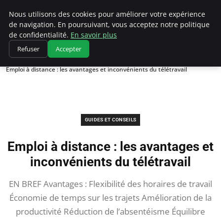
Chasseur De Tête
Nous utilisons des cookies pour améliorer votre expérience
de navigation. En poursuivant, vous acceptez notre politique
de confidentialité.
En savoir plus
Refuser
Accepter
Accueil
Guides et Conseils
Emploi à distance : les avantages et inconvénients du télétravail
GUIDES ET CONSEILS
Emploi à distance : les avantages et
inconvénients du télétravail
EN BREF Avantages : Flexibilité des horaires de travail
Économie de temps sur les trajets Amélioration de la
productivité Réduction de l’absentéisme Équilibre