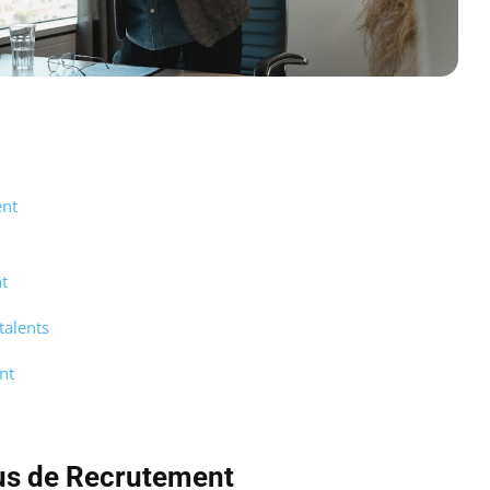
ent
t
talents
nt
us de Recrutement