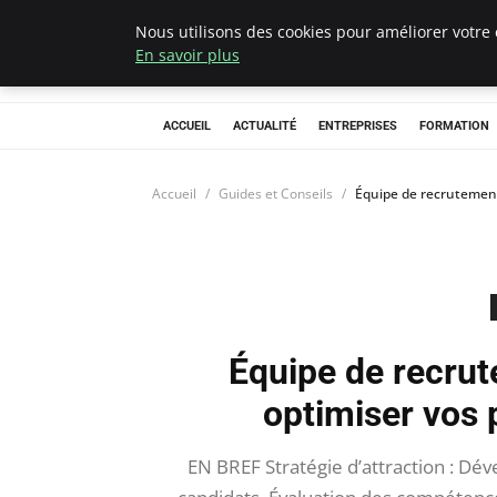
Nous utilisons des cookies pour améliorer votre 
Chasseur De Têt
En savoir plus
ACCUEIL
ACTUALITÉ
ENTREPRISES
FORMATION
Accueil
Guides et Conseils
Équipe de recrutement 
Équipe de recrut
optimiser vos 
EN BREF Stratégie d’attraction : D