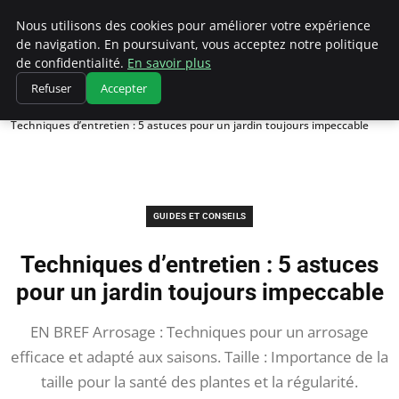
Chasseur De Tête
Nous utilisons des cookies pour améliorer votre expérience
de navigation. En poursuivant, vous acceptez notre politique
de confidentialité.
En savoir plus
Refuser
Accepter
Accueil
Guides et Conseils
Techniques d’entretien : 5 astuces pour un jardin toujours impeccable
GUIDES ET CONSEILS
Techniques d’entretien : 5 astuces
pour un jardin toujours impeccable
EN BREF Arrosage : Techniques pour un arrosage
efficace et adapté aux saisons. Taille : Importance de la
taille pour la santé des plantes et la régularité.