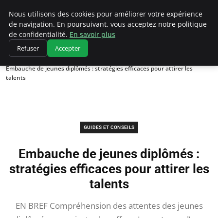
Chasseur De Tête
Nous utilisons des cookies pour améliorer votre expérience
de navigation. En poursuivant, vous acceptez notre politique
de confidentialité.
En savoir plus
Refuser
Accepter
Accueil
Guides et Conseils
Embauche de jeunes diplômés : stratégies efficaces pour attirer les
talents
GUIDES ET CONSEILS
Embauche de jeunes diplômés :
stratégies efficaces pour attirer les
talents
EN BREF Compréhension des attentes des jeunes