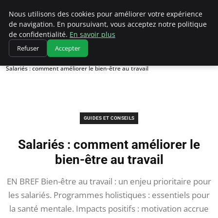
Chasseur De Tête
Nous utilisons des cookies pour améliorer votre expérience
de navigation. En poursuivant, vous acceptez notre politique
de confidentialité.
En savoir plus
Refuser
Accepter
Accueil
Guides et Conseils
Salariés : comment améliorer le bien-être au travail
GUIDES ET CONSEILS
Salariés : comment améliorer le
bien-être au travail
EN BREF Bien-être au travail : un enjeu prioritaire pour
les salariés. Programmes holistiques : essentiels pour
la santé mentale. Impacts positifs : motivation accrue