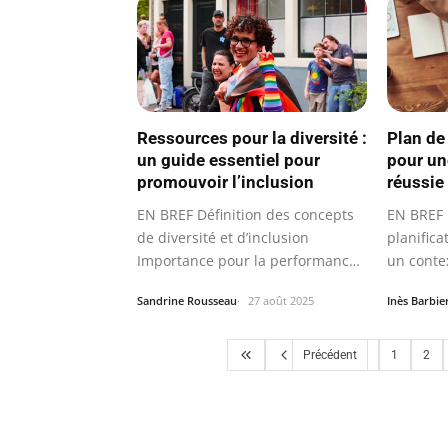
Ressources pour la diversité :
Plan de
un guide essentiel pour
pour un
promouvoir l’inclusion
réussie
EN BREF Définition des concepts
EN BREF 
de diversité et d’inclusion
planifica
Importance pour la performance
un conte
de…
incertain
Sandrine Rousseau
27 août 2025
Inès Barbie
Précédent
1
2