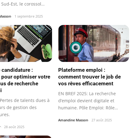
 Sud-Est, le corossol…
Masson
1 septembre 2025
e candidature :
Plateforme emploi :
 pour optimiser votre
comment trouver le job de
us de recherche
vos rêves efficacement
i
EN BREF 2025: La recherche
Pertes de talents dues à
d’emploi devient digitale et
urs de gestion des
humaine. Pôle Emploi: Rôle
ures.
central avec une…
Amandine Masson
27 août 2025
r
28 août 2025