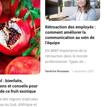
Rétroaction des employés :
comment améliorer la
communication au sein de
l’équipe
EN BREF Importance de la
rétroaction dans le monde
professionnel. Types de
rétroaction : Positive…
Sandrine Rousseau
1 septembre 2025
 : bienfaits,
ions et conseils pour
 de ce fruit exotique
e des régions tropicales
ue du Sud, d’Afrique et