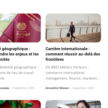
é géographique :
Carrière internationale :
dre les enjeux et les
comment réussir au-delà des
nités
frontières
Mobilité géographique :
EN BREF Métiers Porteurs :
nt de lieu de travail
commerce international,
rié.
management, finance, marketing,
vente…
ousseau
4 septembre 2025
Amandine Masson
4 septembre 2025