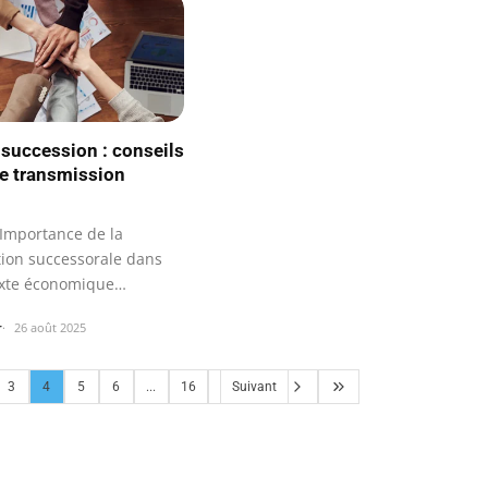
 succession : conseils
e transmission
Importance de la
tion successorale dans
xte économique
.
r
26 août 2025
3
4
5
6
...
16
Suivant