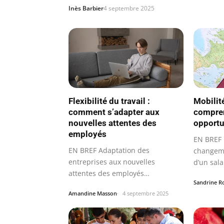
Inès Barbier
4 septembre 2025
Flexibilité du travail :
Mobilit
comment s’adapter aux
compren
nouvelles attentes des
opportu
employés
EN BREF 
EN BREF Adaptation des
changeme
entreprises aux nouvelles
d’un sala
attentes des employés
Sandrine R
Importance de la qualité de…
Amandine Masson
4 septembre 2025