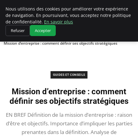
Chasseur De Tête
Nous utilisons des cookies pour améliorer votre expérience
de navigation. En poursuivant, vous acceptez notre politique
de confidentialité.
En savoir plus
Refuser
Accepter
Accueil
Guides et Conseils
Mission d’entreprise : comment définir ses objectifs stratégiques
GUIDES ET CONSEILS
Mission d’entreprise : comment
définir ses objectifs stratégiques
EN BREF Définition de la mission d’entreprise : raison
d’être et objectifs. Importance d’impliquer les parties
prenantes dans la définition. Analyse de