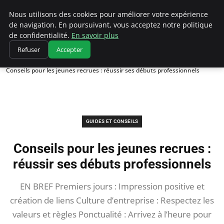
Chasseur De Tête
Nous utilisons des cookies pour améliorer votre expérience
de navigation. En poursuivant, vous acceptez notre politique
de confidentialité.
En savoir plus
Refuser
Accepter
Accueil
Guides et Conseils
Conseils pour les jeunes recrues : réussir ses débuts professionnels
GUIDES ET CONSEILS
Conseils pour les jeunes recrues :
réussir ses débuts professionnels
EN BREF Premiers jours : Impression positive et
création de liens Culture d’entreprise : Respectez les
valeurs et règles Ponctualité : Arrivez à l’heure pour