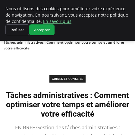
Chasseur De Tête
Nous utilisons des cookies pour améliorer votre expérience
de navigation. En poursuivant, vous acceptez notre politique
de confidentialité.
En savoir plus
Refuser
Accepter
Accueil
Guides et Conseils
Tâches administratives : Comment optimiser votre temps et améliorer
votre efficacité
GUIDES ET CONSEILS
Tâches administratives : Comment
optimiser votre temps et améliorer
votre efficacité
EN BREF Gestion des tâches administratives :