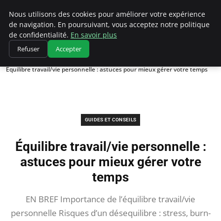
Chasseur De Tête
Nous utilisons des cookies pour améliorer votre expérience
de navigation. En poursuivant, vous acceptez notre politique
de confidentialité.
En savoir plus
Refuser
Accepter
Accueil
Guides et Conseils
Équilibre travail/vie personnelle : astuces pour mieux gérer votre temps
GUIDES ET CONSEILS
Équilibre travail/vie personnelle :
astuces pour mieux gérer votre
temps
EN BREF Importance de l’équilibre travail/vie
personnelle Risques d’un désequilibre : stress, burn-