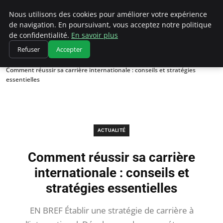
Chasseur De Tête
Nous utilisons des cookies pour améliorer votre expérience
de navigation. En poursuivant, vous acceptez notre politique
de confidentialité.
En savoir plus
Refuser
Accepter
Accueil
Actualité
Comment réussir sa carrière internationale : conseils et stratégies
essentielles
ACTUALITÉ
Comment réussir sa carrière
internationale : conseils et
stratégies essentielles
EN BREF Établir une stratégie de carrière à