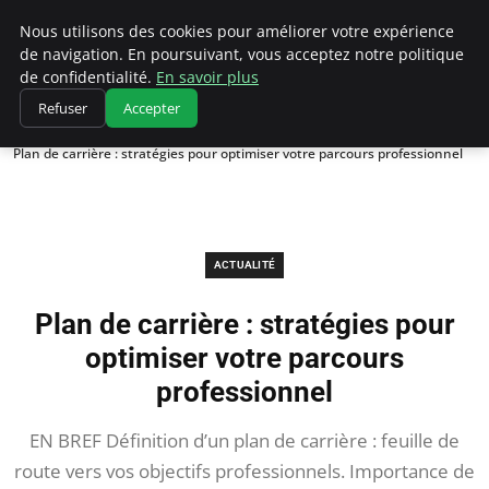
Chasseur De Tête
Nous utilisons des cookies pour améliorer votre expérience
de navigation. En poursuivant, vous acceptez notre politique
de confidentialité.
En savoir plus
Refuser
Accepter
Accueil
Actualité
Plan de carrière : stratégies pour optimiser votre parcours professionnel
ACTUALITÉ
Plan de carrière : stratégies pour
optimiser votre parcours
professionnel
EN BREF Définition d’un plan de carrière : feuille de
route vers vos objectifs professionnels. Importance de