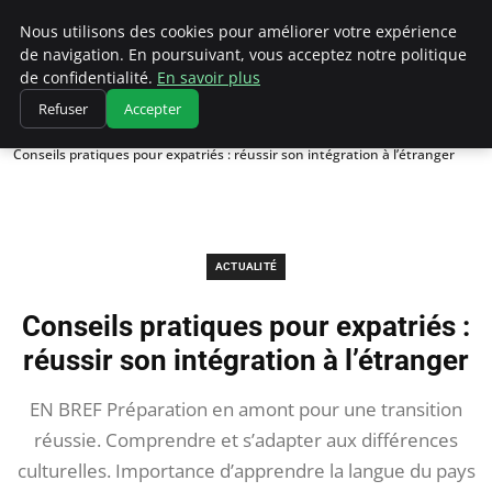
Chasseur De Tête
Nous utilisons des cookies pour améliorer votre expérience
de navigation. En poursuivant, vous acceptez notre politique
de confidentialité.
En savoir plus
Refuser
Accepter
Accueil
Actualité
Conseils pratiques pour expatriés : réussir son intégration à l’étranger
ACTUALITÉ
Conseils pratiques pour expatriés :
réussir son intégration à l’étranger
EN BREF Préparation en amont pour une transition
réussie. Comprendre et s’adapter aux différences
culturelles. Importance d’apprendre la langue du pays