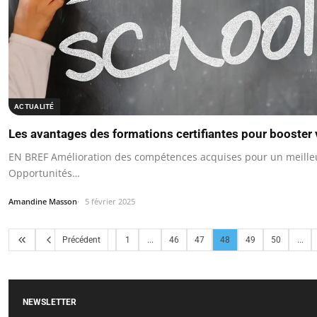
ACTUALITÉ
Les avantages des formations certifiantes pour booster v
EN BREF Amélioration des compétences acquises pour un meilleur
Opportunités…
Amandine Masson
5 février 2025
Précédent
1
...
46
47
48
49
50
...
NEWSLETTER