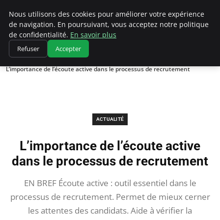
Chasseur De Tête
Nous utilisons des cookies pour améliorer votre expérience
de navigation. En poursuivant, vous acceptez notre politique
de confidentialité.
En savoir plus
Refuser
Accepter
Accueil
Actualité
L’importance de l’écoute active dans le processus de recrutement
ACTUALITÉ
L’importance de l’écoute active
dans le processus de recrutement
EN BREF Écoute active : outil essentiel dans le
processus de recrutement. Permet de mieux cerner
les attentes des candidats. Aide à vérifier la