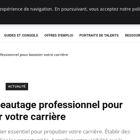
expérience de navigation. En poursuivant, vous acceptez notre polit
e
GUIDES ET CONSEILS
OFFRES D'EMPLOI
PORTRAITS DE TALENTS
RESSOUR
fessionnel pour booster votre carrière
ACTUALITÉ
seautage professionnel pour
 votre carrière
er essentiel pour propulser votre carrière. Établir des