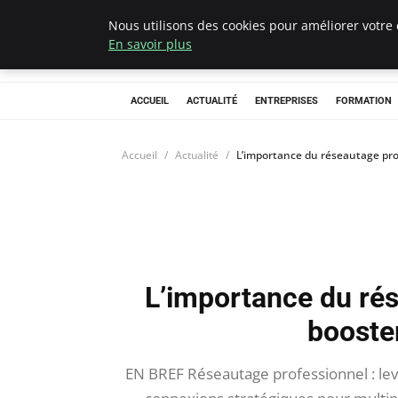
Nous utilisons des cookies pour améliorer votre 
Chasseur De Têt
En savoir plus
ACCUEIL
ACTUALITÉ
ENTREPRISES
FORMATION
Accueil
Actualité
L’importance du réseautage pro
L’importance du ré
booster
EN BREF Réseautage professionnel : levi