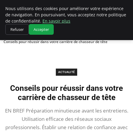
Chasseur De Tête
Nous utilisons des cookies pour améliorer votre expérience
de navigation. En poursuivant, vous acceptez notre politique
de confidentialité.
En savoir plus
Refuser
Accepter
Accueil
Actualité
Conseils pour réussir dans votre carrière de chasseur de tête
ACTUALITÉ
Conseils pour réussir dans votre
carrière de chasseur de tête
EN BREF Préparation minutieuse avant les entretiens.
Utilisation efficace des réseaux sociaux
professionnels. Établir une relation de confiance avec