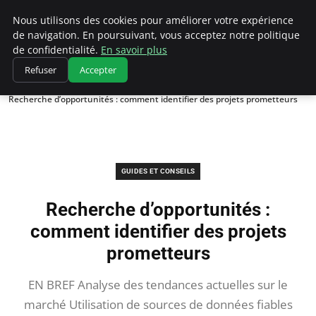
Chasseur De Tête
Nous utilisons des cookies pour améliorer votre expérience
de navigation. En poursuivant, vous acceptez notre politique
de confidentialité.
En savoir plus
Refuser
Accepter
Accueil
Guides et Conseils
Recherche d’opportunités : comment identifier des projets prometteurs
GUIDES ET CONSEILS
Recherche d’opportunités :
comment identifier des projets
prometteurs
EN BREF Analyse des tendances actuelles sur le
marché Utilisation de sources de données fiables