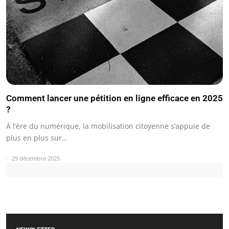
Comment lancer une pétition en ligne efficace en 2025
?
À l’ère du numérique, la mobilisation citoyenne s’appuie de
plus en plus sur…
29 décembre 2025