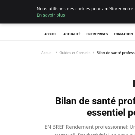
Nous utilisons des cookies pour améliorer votre 
Chasseur De Têt
En savoir plus
ACCUEIL
ACTUALITÉ
ENTREPRISES
FORMATION
Accueil
Guides et Conseils
Bilan de santé professi
Bilan de santé prof
essentiel p
EN BREF Rendement professionnel: Un 