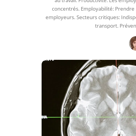
au travail. Productivité: Les empl
concentrés. Employabilité: Prendre 
employeurs. Secteurs critiques: Indisp
transport. Préven