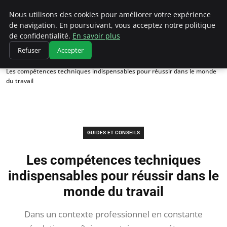
Chasseur De Tête
Nous utilisons des cookies pour améliorer votre expérience
de navigation. En poursuivant, vous acceptez notre politique
de confidentialité.
En savoir plus
Refuser
Accepter
Accueil
Guides et Conseils
Les compétences techniques indispensables pour réussir dans le monde
du travail
GUIDES ET CONSEILS
Les compétences techniques
indispensables pour réussir dans le
monde du travail
Dans un contexte professionnel en constante