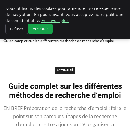
Chasseur De Tête
Nous utilisons des cookies pour améliorer votre expérience
de navigation. En poursuivant, vous acceptez notre politique
de confidentialité.
En savoir plus
Refuser
Accepter
Accueil
Actualité
Guide complet sur les différentes méthodes de recherche d’emploi
ACTUALITÉ
Guide complet sur les différentes
méthodes de recherche d’emploi
EN BREF Préparation de la recherche d’emploi : faire le
point sur son parcours. Étapes de la recherche
d’emploi : mettre à jour son CV, organiser la