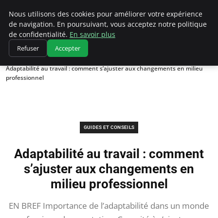
Chasseur De Tête
Nous utilisons des cookies pour améliorer votre expérience
de navigation. En poursuivant, vous acceptez notre politique
de confidentialité.
En savoir plus
Refuser
Accepter
Accueil
Guides et Conseils
Adaptabilité au travail : comment s’ajuster aux changements en milieu
professionnel
GUIDES ET CONSEILS
Adaptabilité au travail : comment
s’ajuster aux changements en
milieu professionnel
EN BREF Importance de l’adaptabilité dans un monde