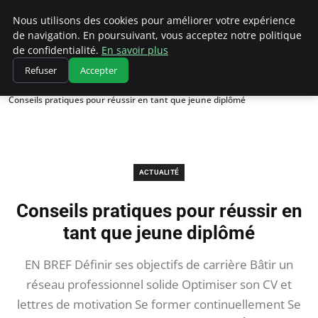
Chasseur De Tête
Nous utilisons des cookies pour améliorer votre expérience
de navigation. En poursuivant, vous acceptez notre politique
de confidentialité.
En savoir plus
Refuser
Accepter
Accueil
Actualité
Conseils pratiques pour réussir en tant que jeune diplômé
ACTUALITÉ
Conseils pratiques pour réussir en
tant que jeune diplômé
EN BREF Définir ses objectifs de carrière Bâtir un
réseau professionnel solide Optimiser son CV et
lettres de motivation Se former continuellement Se