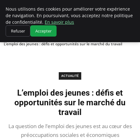
Chasseur De Tête
Nous utilisons des cookies pour améliorer votre expérience
de navigation. En poursuivant, vous acceptez notre politique
de confidentialité.
En savoir plus
Refuser
Accepter
Accueil
Actualité
L’emploi des jeunes : défis et opportunités sur le marché du travail
ACTUALITÉ
L’emploi des jeunes : défis et
opportunités sur le marché du
travail
La question de l’emploi des jeunes est au cœur des
préoccupations sociales et économiques