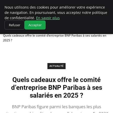
Chasseur De Tête
Nous utilisons des cookies pour améliorer votre expérience
de navigation. En poursuivant, vous acceptez notre politique
de confidentialité.
En savoir plus
Refuser
Accepter
Accueil
Actualité
Quels cadeaux offre le comité d’entreprise BNP Paribas à ses salariés en
2025 ?
ACTUALITÉ
Quels cadeaux offre le comité
d’entreprise BNP Paribas à ses
salariés en 2025 ?
BNP Paribas figure parmi les banques les plus