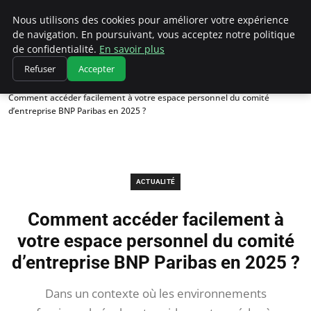
Chasseur De Tête
Nous utilisons des cookies pour améliorer votre expérience
de navigation. En poursuivant, vous acceptez notre politique
de confidentialité.
En savoir plus
Refuser
Accepter
Accueil
Actualité
Comment accéder facilement à votre espace personnel du comité
d’entreprise BNP Paribas en 2025 ?
ACTUALITÉ
Comment accéder facilement à
votre espace personnel du comité
d’entreprise BNP Paribas en 2025 ?
Dans un contexte où les environnements