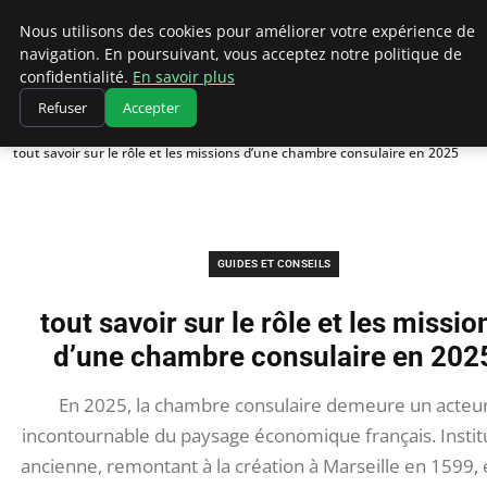
Chasseur De Tête
Nous utilisons des cookies pour améliorer votre expérience de
navigation. En poursuivant, vous acceptez notre politique de
confidentialité.
En savoir plus
Refuser
Accepter
Accueil
Guides et Conseils
tout savoir sur le rôle et les missions d’une chambre consulaire en 2025
GUIDES ET CONSEILS
tout savoir sur le rôle et les missio
d’une chambre consulaire en 202
En 2025, la chambre consulaire demeure un acteu
incontournable du paysage économique français. Instit
ancienne, remontant à la création à Marseille en 1599, e