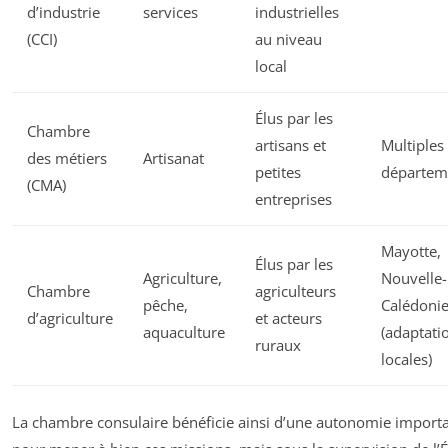
d’industrie
services
industrielles
(CCI)
au niveau
local
Élus par les
Chambre
artisans et
Multiples
des métiers
Artisanat
petites
départem
(CMA)
entreprises
Mayotte,
Élus par les
Agriculture,
Nouvelle-
Chambre
agriculteurs
pêche,
Calédoni
d’agriculture
et acteurs
aquaculture
(adaptati
ruraux
locales)
La chambre consulaire bénéficie ainsi d’une autonomie import