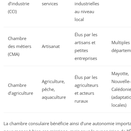
d’industrie
services
industrielles
(CCI)
au niveau
local
Élus par les
Chambre
artisans et
Multiples
des métiers
Artisanat
petites
départem
(CMA)
entreprises
Mayotte,
Élus par les
Agriculture,
Nouvelle-
Chambre
agriculteurs
pêche,
Calédoni
d’agriculture
et acteurs
aquaculture
(adaptati
ruraux
locales)
La chambre consulaire bénéficie ainsi d’une autonomie import