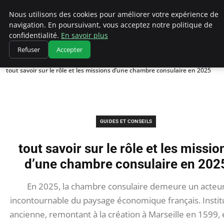
Chasseur De Tête
Nous utilisons des cookies pour améliorer votre expérience de
navigation. En poursuivant, vous acceptez notre politique de
confidentialité.
En savoir plus
Refuser
Accepter
Accueil
Guides et Conseils
tout savoir sur le rôle et les missions d’une chambre consulaire en 2025
GUIDES ET CONSEILS
tout savoir sur le rôle et les missio
d’une chambre consulaire en 202
En 2025, la chambre consulaire demeure un acteu
incontournable du paysage économique français. Instit
ancienne, remontant à la création à Marseille en 1599, e