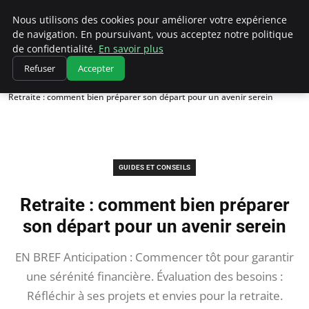
Chasseur De Tête
Nous utilisons des cookies pour améliorer votre expérience
de navigation. En poursuivant, vous acceptez notre politique
de confidentialité.
En savoir plus
Refuser
Accepter
Accueil
Guides et Conseils
Retraite : comment bien préparer son départ pour un avenir serein
GUIDES ET CONSEILS
Retraite : comment bien préparer
son départ pour un avenir serein
EN BREF Anticipation : Commencer tôt pour garantir
une sérénité financière. Évaluation des besoins :
Réfléchir à ses projets et envies pour la retraite.