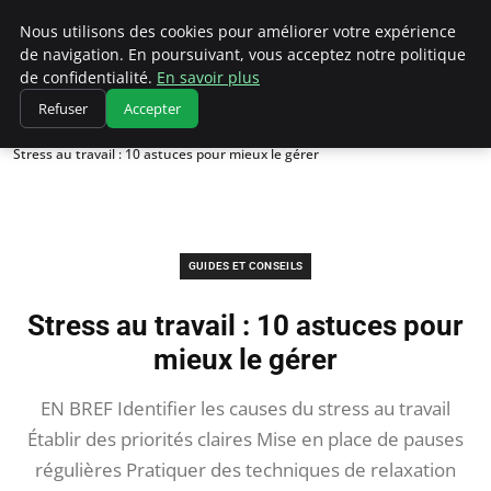
Chasseur De Tête
Nous utilisons des cookies pour améliorer votre expérience
de navigation. En poursuivant, vous acceptez notre politique
de confidentialité.
En savoir plus
Refuser
Accepter
Accueil
Guides et Conseils
Stress au travail : 10 astuces pour mieux le gérer
GUIDES ET CONSEILS
Stress au travail : 10 astuces pour
mieux le gérer
EN BREF Identifier les causes du stress au travail
Établir des priorités claires Mise en place de pauses
régulières Pratiquer des techniques de relaxation