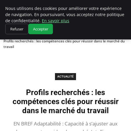
Chasseur De Tête
Nous utilisons des cookies pour améliorer votre expérience
de navigation. En poursuivant, vous acceptez notre politique
de confidentialité.
En savoir plus
Refuser
Accepter
Accueil
Actualité
Profils recherchés : les compétences clés pour réussir dans le marché du
travail
ACTUALITÉ
Profils recherchés : les
compétences clés pour réussir
dans le marché du travail
EN BREF Adaptabilité : Capacité à s’ajuster aux