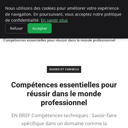
Chasseur De Tête
Nous utilisons des cookies pour améliorer votre expérience
de navigation. En poursuivant, vous acceptez notre politique
de confidentialité.
En savoir plus
Refuser
Accepter
Accueil
Guides et Conseils
Compétences essentielles pour réussir dans le monde professionnel
GUIDES ET CONSEILS
Compétences essentielles pour
réussir dans le monde
professionnel
EN BREF Compétences techniques : Savoir-faire
spécifique dans un domaine comme la