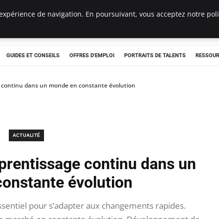
expérience de navigation. En poursuivant, vous acceptez notre polit
e
GUIDES ET CONSEILS
OFFRES D'EMPLOI
PORTRAITS DE TALENTS
RESSOUR
e continu dans un monde en constante évolution
ACTUALITÉ
pprentissage continu dans un
onstante évolution
ssentiel pour s’adapter aux changements rapides.