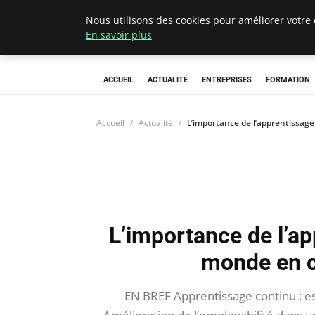
Nous utilisons des cookies pour améliorer votre 
Chasseur De Têt
En savoir plus
ACCUEIL
ACTUALITÉ
ENTREPRISES
FORMATION
Accueil
Actualité
L’importance de l’apprentissag
L’importance de l’a
monde en c
EN BREF Apprentissage continu : e