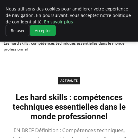
Chasseur De Tête
Nous utilisons des cookies pour améliorer votre expérience
de navigation. En poursuivant, vous acceptez notre politique
de confidentialité.
En savoir plus
Refuser
Accepter
Accueil
Actualité
Les hard skills : compétences techniques essentielles dans le monde
professionnel
ACTUALITÉ
Les hard skills : compétences
techniques essentielles dans le
monde professionnel
EN BREF Définition : Compétences techniques,