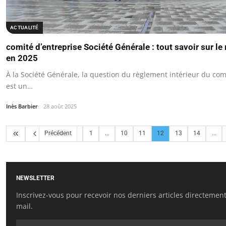
ACTUALITÉ
comité d’entreprise Société Générale : tout savoir sur le
en 2025
À la Société Générale, la question du règlement intérieur du com
est un…
Inès Barbier
28 août 2025
Précédent
1
...
10
11
12
13
14
...
NEWSLETTER
Inscrivez-vous pour recevoir nos derniers articles directement
mail.