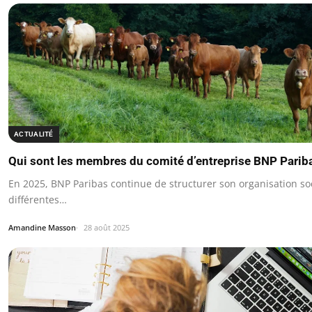
ACTUALITÉ
Qui sont les membres du comité d’entreprise BNP Parib
En 2025, BNP Paribas continue de structurer son organisation so
différentes…
Amandine Masson
28 août 2025