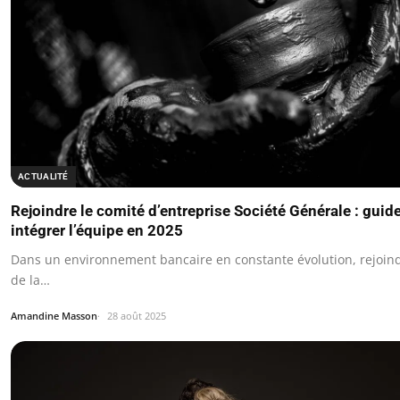
ACTUALITÉ
Rejoindre le comité d’entreprise Société Générale : guid
intégrer l’équipe en 2025
Dans un environnement bancaire en constante évolution, rejoind
de la…
Amandine Masson
28 août 2025