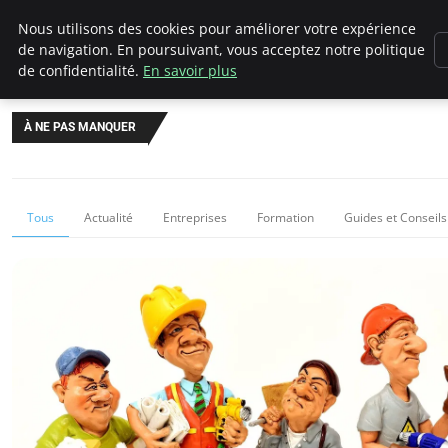
Chasseur De Tête
Nous utilisons des cookies pour améliorer votre expérience
de navigation. En poursuivant, vous acceptez notre politique
de confidentialité.
En savoir plus
À NE PAS MANQUER
Tous
Actualité
Entreprises
Formation
Guides et Conseils