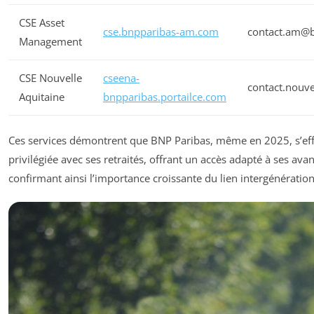
CSE Asset
cse.bnpparibas-am.com
contact.am@
Management
CSE Nouvelle
cseena-
contact.nouv
Aquitaine
bnpparibas.portailce.com
Ces services démontrent que BNP Paribas, même en 2025, s’eff
privilégiée avec ses retraités, offrant un accès adapté à ses ava
confirmant ainsi l’importance croissante du lien intergénération