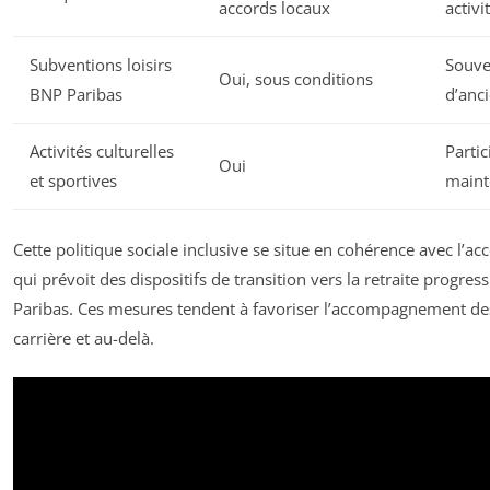
accords locaux
activi
Subventions loisirs
Souven
Oui, sous conditions
BNP Paribas
d’anc
Activités culturelles
Parti
Oui
et sportives
mainte
Cette politique sociale inclusive se situe en cohérence avec l’
qui prévoit des dispositifs de transition vers la retraite progre
Paribas. Ces mesures tendent à favoriser l’accompagnement des 
carrière et au-delà.