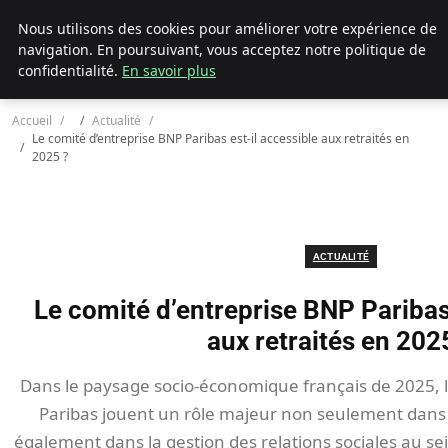
Chasseur De Tête
Nous utilisons des cookies pour améliorer votre expérience de
navigation. En poursuivant, vous acceptez notre politique de
confidentialité.
En savoir plus
Accueil
Actualité
Le comité d’entreprise BNP Paribas est-il accessible aux retraités en
2025 ?
ACTUALITÉ
Le comité d’entreprise BNP Paribas 
aux retraités en 202
Dans le paysage socio-économique français de 2025,
Paribas jouent un rôle majeur non seulement dans 
également dans la gestion des relations sociales au sei