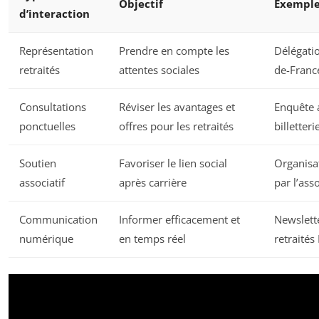
Objectif
Exemple
d’interaction
Représentation
Prendre en compte les
Délégatio
retraités
attentes sociales
de-Franc
Consultations
Réviser les avantages et
Enquête a
ponctuelles
offres pour les retraités
billetter
Soutien
Favoriser le lien social
Organisa
associatif
après carrière
par l’ass
Communication
Informer efficacement et
Newslette
numérique
en temps réel
retraités