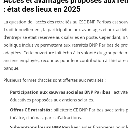
Accès et avantages proposés aux ret
: état des lieux en 2025
La question de l’accès des retraités au CSE BNP Paribas est sou
Traditionnellement, la participation aux avantages et aux activi
d’entreprise était réservée aux salariés en poste. Cependant, 
politique inclusive permettant aux retraités BNP Paribas de profi
adaptées. Cette ouverture fait écho à la volonté du groupe de ma
anciens employés, reconnus pour leur contribution à l’histoire 
banque.
Plusieurs formes d’accès sont offertes aux retraités :
Participation aux œuvres sociales BNP Paribas
: activité
éducatives proposées aux anciens salariés.
Offres CE retraités
: billetterie CE BNP Paribas avec tarifs 
théâtre, cinémas, parcs d’attractions.
Subventions loisirs BNP Paribas
: aides financières pour l