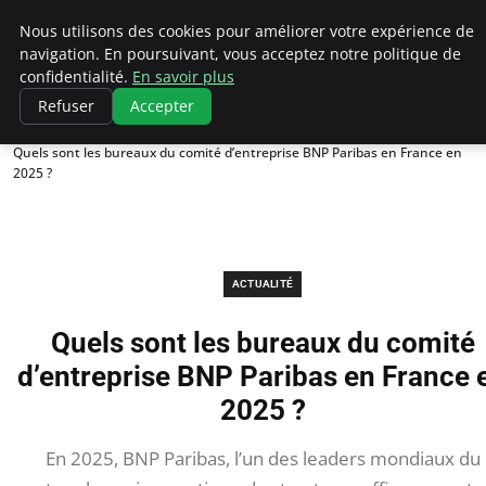
Chasseur De Tête
Nous utilisons des cookies pour améliorer votre expérience de
navigation. En poursuivant, vous acceptez notre politique de
confidentialité.
En savoir plus
Refuser
Accepter
Accueil
Actualité
Quels sont les bureaux du comité d’entreprise BNP Paribas en France en
2025 ?
ACTUALITÉ
Quels sont les bureaux du comité
d’entreprise BNP Paribas en France 
2025 ?
En 2025, BNP Paribas, l’un des leaders mondiaux du