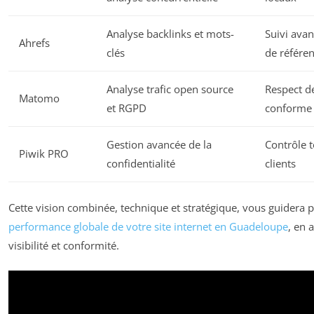
Analyse backlinks et mots-
Suivi ava
Ahrefs
clés
de référe
Analyse trafic open source
Respect de
Matomo
et RGPD
conforme
Gestion avancée de la
Contrôle 
Piwik PRO
confidentialité
clients
Cette vision combinée, technique et stratégique, vous guidera 
performance globale de votre site internet en Guadeloupe
, en a
visibilité et conformité.