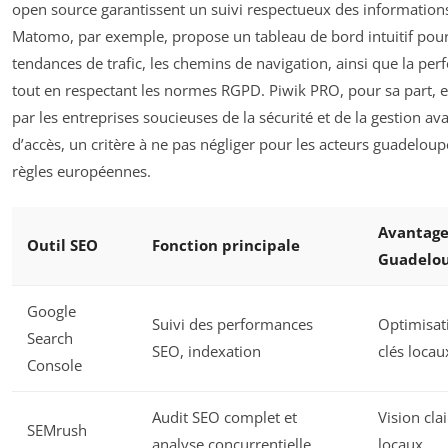
open source garantissent un suivi respectueux des informations
Matomo, par exemple, propose un tableau de bord intuitif pour 
tendances de trafic, les chemins de navigation, ainsi que la pe
tout en respectant les normes RGPD. Piwik PRO, pour sa part, es
par les entreprises soucieuses de la sécurité et de la gestion av
d’accès, un critère à ne pas négliger pour les acteurs guadelo
règles européennes.
Avantage 
Outil SEO
Fonction principale
Guadelo
Google
Suivi des performances
Optimisat
Search
SEO, indexation
clés locau
Console
Audit SEO complet et
Vision cla
SEMrush
analyse concurrentielle
locaux