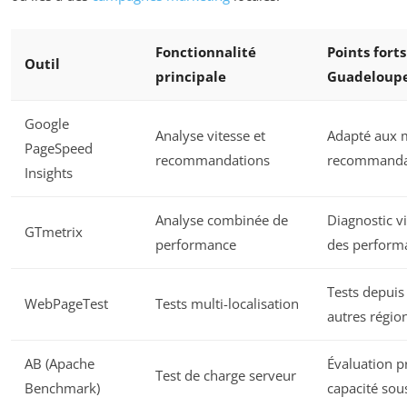
Fonctionnalité
Points fort
Outil
principale
Guadeloup
Google
Analyse vitesse et
Adapté aux 
PageSpeed
recommandations
recommandat
Insights
Analyse combinée de
Diagnostic vi
GTmetrix
performance
des perform
Tests depuis 
WebPageTest
Tests multi-localisation
autres régio
AB (Apache
Évaluation pr
Test de charge serveur
Benchmark)
capacité sous