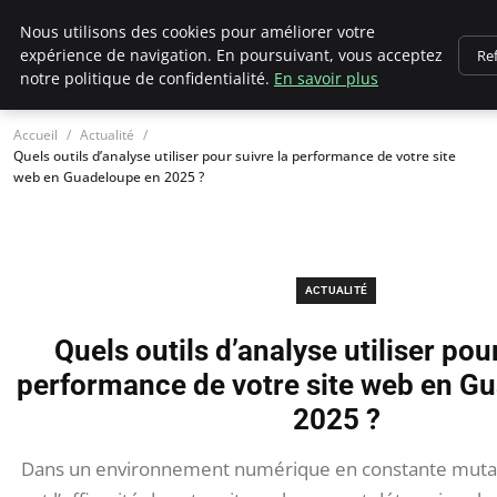
Chasseur De Tête
Nous utilisons des cookies pour améliorer votre
expérience de navigation. En poursuivant, vous acceptez
Re
notre politique de confidentialité.
En savoir plus
Accueil
Actualité
Quels outils d’analyse utiliser pour suivre la performance de votre site
web en Guadeloupe en 2025 ?
ACTUALITÉ
Quels outils d’analyse utiliser pour
performance de votre site web en G
2025 ?
Dans un environnement numérique en constante mutatio