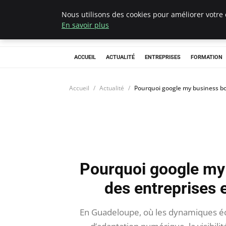
Nous utilisons des cookies pour améliorer votre 
Chasseur De Têt
En savoir plus
ACCUEIL
ACTUALITÉ
ENTREPRISES
FORMATION
Accueil
Actualité
Pourquoi google my business boo
Pourquoi google my b
des entreprises
En Guadeloupe, où les dynamiques éc