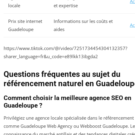
Ac
locale
et expertise
Prix site internet
Informations sur les coûts et
Ac
Guadeloupe
aides
https://www.tiktok.com/@/video/7251734454304132357?
sharer_language=fr&u_code=e89lkk13ibgda2
Questions fréquentes au sujet du
référencement naturel en Guadeloup
Comment choisir la meilleure agence SEO en
Guadeloupe ?
Privilégiez une agence locale spécialisée dans le référencement 
comme Guadeloupe Web Agency ou Webboost Guadeloupe. Le
connaissance du marché antillais et des tendances digitales cré