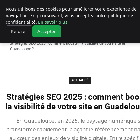
Chasseur De Tête
Nous utilisons des cookies pour améliorer votre expérience de
navigation. En poursuivant, vous acceptez notre politique de
confidentialité.
En savoir plus
Refuser
Accepter
Accueil
Actualité
Stratégies SEO 2025 : comment booster la visibilité de votre site en
Guadeloupe ?
ACTUALITÉ
Stratégies SEO 2025 : comment boo
la visibilité de votre site en Guadelo
En Guadeloupe, en 2025, le paysage numérique 
transforme rapidement, plaçant le référencement na
au cœur des enjeux de visibilité digitale. Entre spécifi