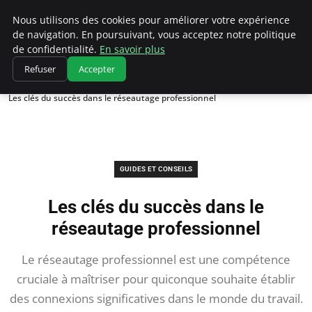
Chasseur De Tête
Nous utilisons des cookies pour améliorer votre expérience
de navigation. En poursuivant, vous acceptez notre politique
de confidentialité.
En savoir plus
Refuser
Accepter
Accueil
Guides et Conseils
Les clés du succès dans le réseautage professionnel
GUIDES ET CONSEILS
Les clés du succès dans le
réseautage professionnel
Le réseautage professionnel est une compétence
cruciale à maîtriser pour quiconque souhaite établir
des connexions significatives dans le monde du travail.