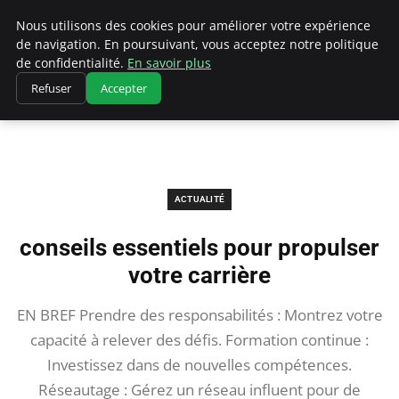
Chasseur De Tête
Nous utilisons des cookies pour améliorer votre expérience
de navigation. En poursuivant, vous acceptez notre politique
de confidentialité.
En savoir plus
Refuser
Accepter
Accueil
Actualité
conseils essentiels pour propulser votre carrière
ACTUALITÉ
conseils essentiels pour propulser
votre carrière
EN BREF Prendre des responsabilités : Montrez votre
capacité à relever des défis. Formation continue :
Investissez dans de nouvelles compétences.
Réseautage : Gérez un réseau influent pour de