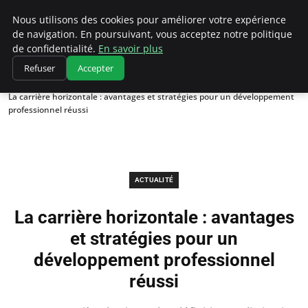
Chasseur De Tête
Nous utilisons des cookies pour améliorer votre expérience
de navigation. En poursuivant, vous acceptez notre politique
de confidentialité.
En savoir plus
Refuser
Accepter
Accueil
Actualité
La carrière horizontale : avantages et stratégies pour un développement
professionnel réussi
ACTUALITÉ
La carrière horizontale : avantages
et stratégies pour un
développement professionnel
réussi