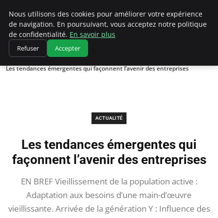
Chasseur De Tête
Nous utilisons des cookies pour améliorer votre expérience
de navigation. En poursuivant, vous acceptez notre politique
de confidentialité.
En savoir plus
Refuser
Accepter
Accueil
Actualité
Les tendances émergentes qui façonnent l’avenir des entreprises
ACTUALITÉ
Les tendances émergentes qui
façonnent l’avenir des entreprises
EN BREF Vieillissement de la population active :
Adaptation aux besoins d’une main-d’œuvre
vieillissante. Arrivée de la génération Y : Influence des