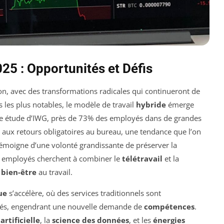
25 : Opportunités et Défis
on, avec des transformations radicales qui continueront de
 les plus notables, le modèle de travail
hybride
émerge
 étude d’IWG, près de 73% des employés dans de grandes
e aux retours obligatoires au bureau, une tendance que l’on
témoigne d’une volonté grandissante de préserver la
les employés cherchent à combiner le
télétravail
et la
r
bien-être
au travail.
ue
s’accélère, où des services traditionnels sont
sés, engendrant une nouvelle demande de
compétences
.
artificielle
, la
science des données
, et les
énergies