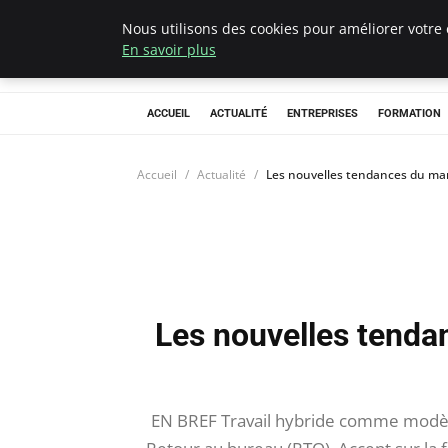
Nous utilisons des cookies pour améliorer votre 
Chasseur De Têt
En savoir plus
ACCUEIL
ACTUALITÉ
ENTREPRISES
FORMATION
Accueil
Actualité
Les nouvelles tendances du mar
Les nouvelles tenda
EN BREF Travail hybride comme modèle