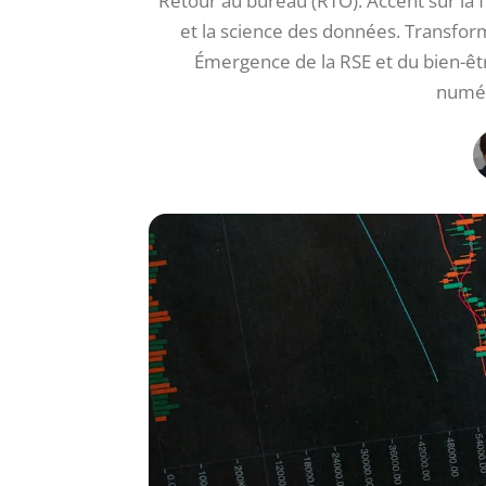
Retour au bureau (RTO). Accent sur la fle
et la science des données. Transfor
Émergence de la RSE et du bien-êtr
numér