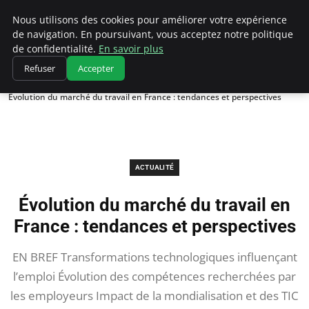
Chasseur De Tête
Nous utilisons des cookies pour améliorer votre expérience
de navigation. En poursuivant, vous acceptez notre politique
de confidentialité.
En savoir plus
Refuser
Accepter
Accueil
Actualité
Évolution du marché du travail en France : tendances et perspectives
ACTUALITÉ
Évolution du marché du travail en
France : tendances et perspectives
EN BREF Transformations technologiques influençant
l’emploi Évolution des compétences recherchées par
les employeurs Impact de la mondialisation et des TIC