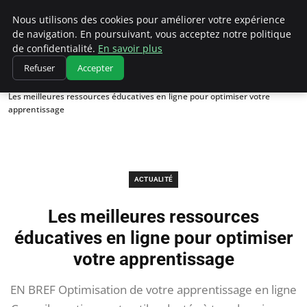
Chasseur De Tête
Nous utilisons des cookies pour améliorer votre expérience
de navigation. En poursuivant, vous acceptez notre politique
de confidentialité.
En savoir plus
Refuser
Accepter
Accueil
Actualité
Les meilleures ressources éducatives en ligne pour optimiser votre
apprentissage
ACTUALITÉ
Les meilleures ressources
éducatives en ligne pour optimiser
votre apprentissage
EN BREF Optimisation de votre apprentissage en ligne